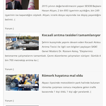
2015 yılının değerlendirmesini yapan SESOB Başkanı
Hasan Alişan, 2 bin 893 işyerinin açıldığını, bin 249
işyerinin ise kapandığını söyledi. Alişan, icralık dosya sayısında ise düşüş yaşandığını
belirtti.
(
Yorum )
Kocaali arıtma tesisleri tamamlanıyor
Şehrin kuzeyinde yapımı devam eden Kocaali Atıksu
Arıtma Tesisi ile ilgili son bilgileri paylaşan SASKİ
Genel Müdürü Dr. Rüstem Keleş, “Ekiplerimiz
betonarme çalışmalarını tamamladı. Çevre düzenleme çalışmaları sürüyor. Günlük 4
bin 700 metreküp arıtma ka
(
Yorum )
Römork hayatına mal oldu
Akyazı ilçesinde motosikletin park halinde bulunan
römorka çarpması sonucu meydana gelen trafik
kazasında 1 kişi öldü, 1 kişi ağır yaralandı.
(
Yorum )