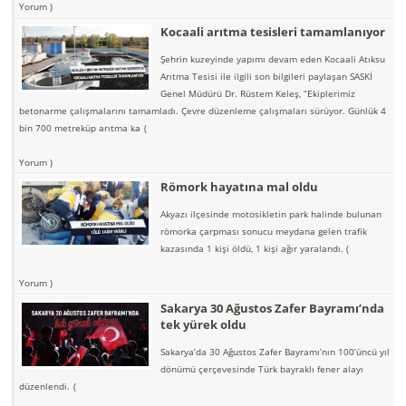
Yorum )
Kocaali arıtma tesisleri tamamlanıyor
Şehrin kuzeyinde yapımı devam eden Kocaali Atıksu
Arıtma Tesisi ile ilgili son bilgileri paylaşan SASKİ
Genel Müdürü Dr. Rüstem Keleş, “Ekiplerimiz
betonarme çalışmalarını tamamladı. Çevre düzenleme çalışmaları sürüyor. Günlük 4
bin 700 metreküp arıtma ka
(
Yorum )
Römork hayatına mal oldu
Akyazı ilçesinde motosikletin park halinde bulunan
römorka çarpması sonucu meydana gelen trafik
kazasında 1 kişi öldü, 1 kişi ağır yaralandı.
(
Yorum )
Sakarya 30 Ağustos Zafer Bayramı’nda
tek yürek oldu
Sakarya’da 30 Ağustos Zafer Bayramı’nın 100’üncü yıl
dönümü çerçevesinde Türk bayraklı fener alayı
düzenlendi.
(